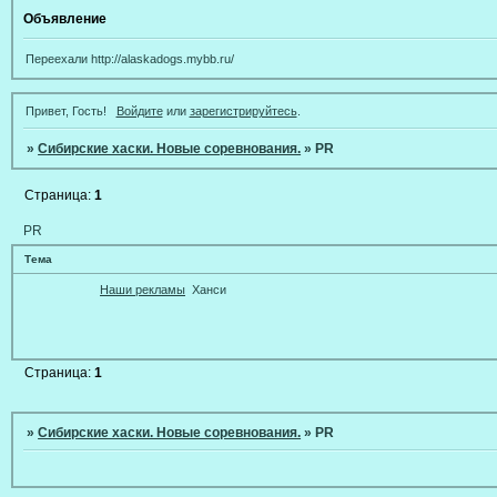
Объявление
Переехали http://alaskadogs.mybb.ru/
Привет, Гость!
Войдите
или
зарегистрируйтесь
.
»
Сибирские хаски. Новые соревнования.
»
PR
Страница:
1
PR
Тема
Наши рекламы
Ханси
Страница:
1
»
Сибирские хаски. Новые соревнования.
»
PR