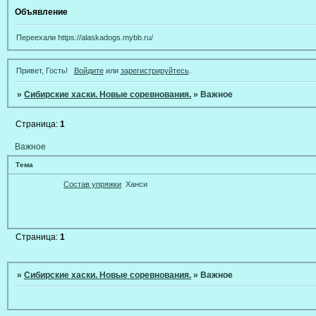
Объявление
Переехали https://alaskadogs.mybb.ru/
Привет, Гость!
Войдите
или
зарегистрируйтесь
.
»
Сибирские хаски. Новые соревнования.
»
Важное
Страница:
1
Важное
Тема
Состав упряжки
Ханси
Страница:
1
»
Сибирские хаски. Новые соревнования.
»
Важное