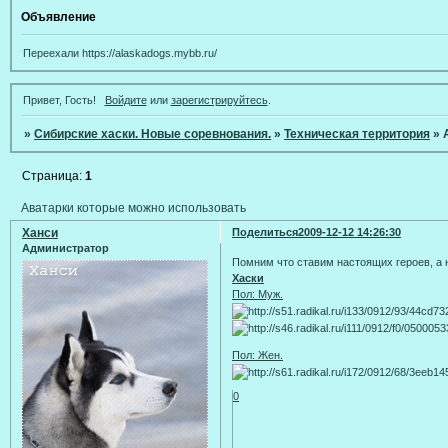
Объявление
Переехали https://alaskadogs.mybb.ru/
Привет, Гость!
Войдите
или
зарегистрируйтесь
.
»
Сибирские хаски. Новые соревнования.
»
Техническая территория
»
Страница:
1
Аватарки которые можно использовать
Ханси
Поделиться
2009-12-12 14:26:30
Администратор
Помним что ставим настоящих героев, а
Хаски
Пол: Муж.
Пол: Жен.
0